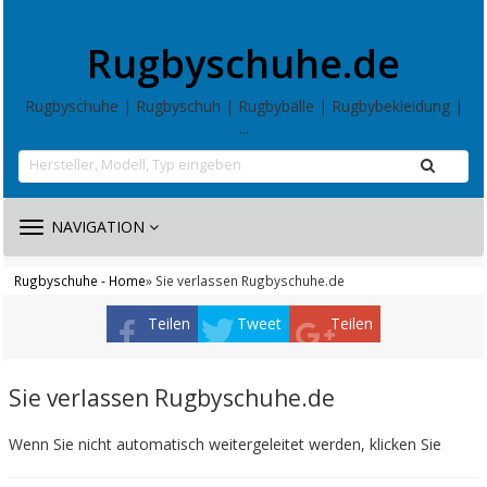
Rugbyschuhe.de
Rugbyschuhe | Rugbyschuh | Rugbybälle | Rugbybekleidung |
...
TOGGLE
NAVIGATION
NAVIGATION
Rugbyschuhe - Home
» Sie verlassen Rugbyschuhe.de
Teilen
Tweet
Teilen
Sie verlassen Rugbyschuhe.de
Wenn Sie nicht automatisch weitergeleitet werden, klicken Sie