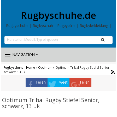
Rugbyschuhe.de
Rugbyschuhe | Rugbyschuh | Rugbybälle | Rugbybekleidung |
...
TOGGLE
NAVIGATION
NAVIGATION
Rugbyschuhe - Home
»
Optimum
» Optimum Tribal Rugby Stiefel Senior,
schwarz, 13 uk
Teilen
Tweet
Teilen
Optimum Tribal Rugby Stiefel Senior,
schwarz, 13 uk