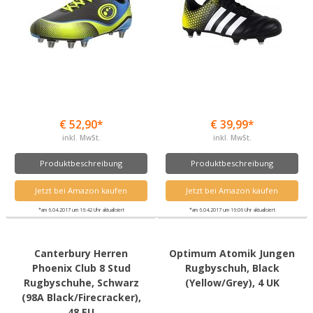
€ 52,90*
€ 39,99*
inkl. MwSt.
inkl. MwSt.
Produktbeschreibung
Produktbeschreibung
Jetzt bei Amazon kaufen
Jetzt bei Amazon kaufen
*am 6.04.2017 um 16:42 Uhr aktualisiert
*am 6.04.2017 um 16:06 Uhr aktualisiert
Canterbury Herren
Optimum Atomik Jungen
Phoenix Club 8 Stud
Rugbyschuh, Black
Rugbyschuhe, Schwarz
(Yellow/Grey), 4 UK
(98A Black/Firecracker),
48 EU