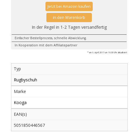
Jetzt bei Amazon kaufen
in den Warenkorb
In der Regel in 1-2 Tagen versandfertig
Einfacher Bestellprozess, schnelle Abwicklung.
In Kooperation mit dem Affiliatepartner
* am 6. April 2017 um 16:30 Uhr aktualisiert
Typ
Rugbyschuh
Marke
Kooga
EAN(s)
5051850446567