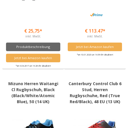
€ 25,75*
€ 113.47*
inkl. MwSt.
inkl. MwSt.
Produktbeschreibung
Jetzt bei Amazon kaufen
*am 10.01.2020 um 14:39 Uhr aktualisiert
Jetzt bei Amazon kaufen
*am 6.04.2017 um 16:28 Uhr aktualisiert
Mizuno Herren Waitangi
Canterbury Control Club 6
Cl Rugbyschuh, Black
Stud, Herren
(Black/White/Atomic
Rugbyschuhe, Red (True
Blue), 50 (14 UK)
Red/Black), 48 EU (13 UK)