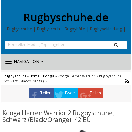
Rugbyschuhe.de
Rugbyschuhe | Rugbyschuh | Rugbybälle | Rugbybekleidung |
...
TOGGLE
NAVIGATION
NAVIGATION
Rugbyschuhe - Home
»
Kooga
» Kooga Herren Warrior 2 Rugbyschuhe,
Schwarz (Black/Orange), 42 EU
Teilen
Tweet
Teilen
Kooga Herren Warrior 2 Rugbyschuhe,
Schwarz (Black/Orange), 42 EU