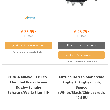
€ 33.95*
€ 25,75*
inkl. MwSt.
inkl. MwSt.
Jetzt bei Amazon kaufen
Produktbeschreibung
*am 10.01.2020 um 14:42 Uhr aktualisiert
Jetzt bei Amazon kaufen
*am 6.04.2017 um 16:28 Uhr aktualisiert
KOOGA Nuevo FTX LCST
Mizuno Herren Monarcida
Moulded Erwachsene
Rugby Si Rugbyschuh,
Rugby-Schuhe
Bianco
Schwarz/Weiß/Blau 11H
(White/Black/Chinesered),
42.5 EU