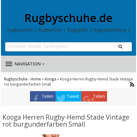
Rugbyschuhe.de
Rugbyschuhe | Rugbyschuh | Rugbybälle | Rugbybekleidung |
...
TOGGLE
NAVIGATION
NAVIGATION
Rugbyschuhe - Home
»
Kooga
» Kooga Herren Rugby-Hemd Stade Vintage
rot burgunderfarben Small
Teilen
Tweet
Teilen
Kooga Herren Rugby-Hemd Stade Vintage
rot burgunderfarben Small