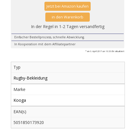
Jetzt bei Amazon kaufen
in den Warenkorb
In der Regel in 1-2 Tagen versandfertig
Einfacher Bestellprozess, schnelle Abwicklung.
In Kooperation mit dem Affiliatepartner
* am 6. April 2017 um 16:33 Uhr aktualisiert
Typ
Rugby-Bekleidung
Marke
Kooga
EAN(s)
5051850173920