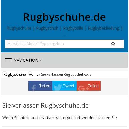
Rugbyschuhe.de
Rugbyschuhe | Rugbyschuh | Rugbybälle | Rugbybekleidung |
...
TOGGLE
NAVIGATION
NAVIGATION
Rugbyschuhe - Home
» Sie verlassen Rugbyschuhe.de
Teilen
Tweet
Teilen
Sie verlassen Rugbyschuhe.de
Wenn Sie nicht automatisch weitergeleitet werden, klicken Sie