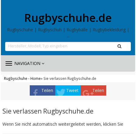
Rugbyschuhe.de
Rugbyschuhe | Rugbyschuh | Rugbybälle | Rugbybekleidung |
...
TOGGLE
NAVIGATION
NAVIGATION
Rugbyschuhe - Home
» Sie verlassen Rugbyschuhe.de
Teilen
Tweet
Teilen
Sie verlassen Rugbyschuhe.de
Wenn Sie nicht automatisch weitergeleitet werden, klicken Sie